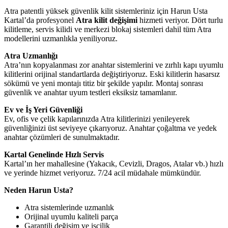
Atra patentli yüksek güvenlik kilit sistemleriniz için Harun Usta
Kartal’da profesyonel
Atra kilit değişimi
hizmeti veriyor. Dört turlu
kilitleme, servis kilidi ve merkezi blokaj sistemleri dahil tüm Atra
modellerini uzmanlıkla yeniliyoruz.
Atra Uzmanlığı
Atra’nın kopyalanması zor anahtar sistemlerini ve zırhlı kapı uyumlu
kilitlerini orijinal standartlarda değiştiriyoruz. Eski kilitlerin hasarsız
sökümü ve yeni montajı titiz bir şekilde yapılır. Montaj sonrası
güvenlik ve anahtar uyum testleri eksiksiz tamamlanır.
Ev ve İş Yeri Güvenliği
Ev, ofis ve çelik kapılarınızda Atra kilitlerinizi yenileyerek
güvenliğinizi üst seviyeye çıkarıyoruz. Anahtar çoğaltma ve yedek
anahtar çözümleri de sunulmaktadır.
Kartal Genelinde Hızlı Servis
Kartal’ın her mahallesine (Yakacık, Cevizli, Dragos, Atalar vb.) hızlı
ve yerinde hizmet veriyoruz. 7/24 acil müdahale mümkündür.
Neden Harun Usta?
Atra sistemlerinde uzmanlık
Orijinal uyumlu kaliteli parça
Garantili değişim ve işçilik