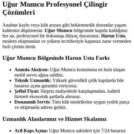
Uğur Mumcu
Profesyonel Çilingir
Çözümleri
Anahtar kaybı veya kilit arızası gibi beklenmedik durumlar yaşam
kalitenizi düşürmesin.
Uğur Mumcu
bölgesinde kapıda kaldığınız
her an, profesyonel bir dokunuşa ihtiyaç duyarsınız.
Harun Usta
,
modern ekipmanları ve yılların tecrübesiyle kapınıza zarar vermeden
hızlı çözüm üretir.
Uğur Mumcu
Bölgesinde Harun Usta Farkı
Anında Aksiyon:
Uğur Mumcu
konumuna en hızlı ulaşan
mobil servis ağına sahibiz.
Teknik Uzmanlık:
Yüksek güvenlikli çelik kapılarda bile
hasarsız açma garantisi veriyoruz.
Şeffaf Fiyat:
Sürpriz maliyetlerle karşılaşmadan, kaliteli
hizmeti ekonomik şartlarla alırsınız.
Donanımlı Servis:
Tüm kilit modellerine uygun yedek parça
ve ekipmanla adrese geliriz.
Uzmanlık Alanlarımız ve Hizmet Skalamız
Acil Kapı Açma:
Uğur Mumcu
sakinleri için 7/24 hasarsız