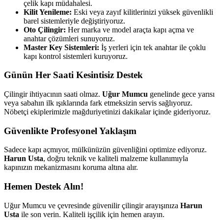
çelik kapı müdahalesi.
Kilit Yenileme:
Eski veya zayıf kilitlerinizi yüksek güvenlikli
barel sistemleriyle değiştiriyoruz.
Oto Çilingir:
Her marka ve model araçta kapı açma ve
anahtar çözümleri sunuyoruz.
Master Key Sistemleri:
İş yerleri için tek anahtar ile çoklu
kapı kontrol sistemleri kuruyoruz.
Günün Her Saati Kesintisiz Destek
Çilingir ihtiyacının saati olmaz.
Uğur Mumcu
genelinde gece yarısı
veya sabahın ilk ışıklarında fark etmeksizin servis sağlıyoruz.
Nöbetçi ekiplerimizle mağduriyetinizi dakikalar içinde gideriyoruz.
Güvenlikte Profesyonel Yaklaşım
Sadece kapı açmıyor, mülkünüzün güvenliğini optimize ediyoruz.
Harun Usta
, doğru teknik ve kaliteli malzeme kullanımıyla
kapınızın mekanizmasını koruma altına alır.
Hemen Destek Alın!
Uğur Mumcu
ve çevresinde güvenilir çilingir arayışınıza
Harun
Usta
ile son verin. Kaliteli işçilik için hemen arayın.